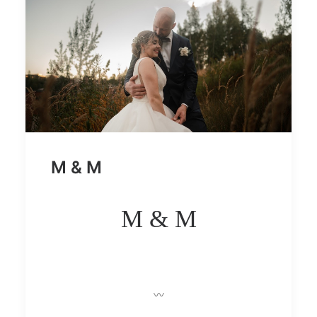
M & M
M & M
〰