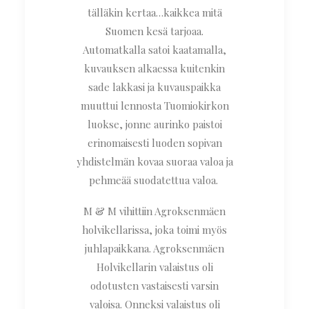
tälläkin kertaa…kaikkea mitä
Suomen kesä tarjoaa.
Automatkalla satoi kaatamalla,
kuvauksen alkaessa kuitenkin
sade lakkasi ja kuvauspaikka
muuttui lennosta Tuomiokirkon
luokse, jonne aurinko paistoi
erinomaisesti luoden sopivan
yhdistelmän kovaa suoraa valoa ja
pehmeää suodatettua valoa.
M & M vihittiin Agroksenmäen
holvikellarissa, joka toimi myös
juhlapaikkana. Agroksenmäen
Holvikellarin valaistus oli
odotusten vastaisesti varsin
valoisa. Onneksi valaistus oli